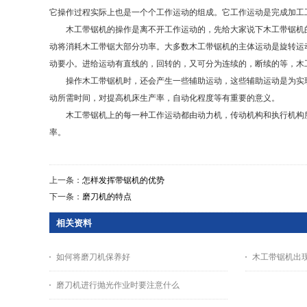
它操作过程实际上也是一个个工作运动的组成。它工作运动是完成加工
木工带锯机的操作是离不开工作运动的，先给大家说下木工带锯机的
动将消耗木工带锯大部分功率。大多数木工带锯机的主体运动是旋转运
动要小。进给运动有直线的，回转的，又可分为连续的，断续的等，木
操作木工带锯机时，还会产生一些辅助运动，这些辅助运动是为实现
动所需时间，对提高机床生产率，自动化程度等有重要的意义。
木工带锯机上的每一种工作运动都由动力机，传动机构和执行机构所
率。
上一条：
怎样发挥带锯机的优势
下一条：
磨刀机的特点
相关资料
如何将磨刀机保养好
木工带锯机出
磨刀机进行抛光作业时要注意什么