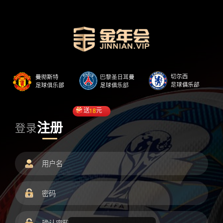
送
18
元
注册
登录